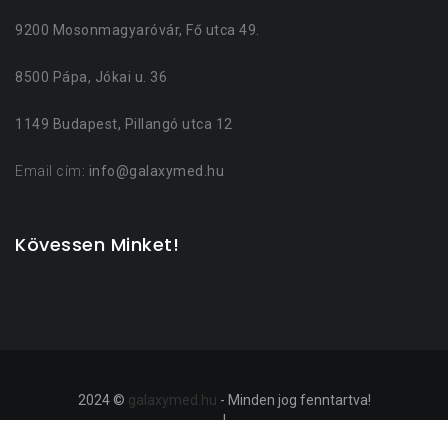
9200 Mosonmagyaróvár, Fő utca 49.
8500 Pápa, Jókai u. 36
1149 Budapest, Pillangó utca 12
Email cím
: info@galaxymed.hu
Kövessen Minket!
2024 ©
galaxymed.hu
- Minden jog fenntartva!
|