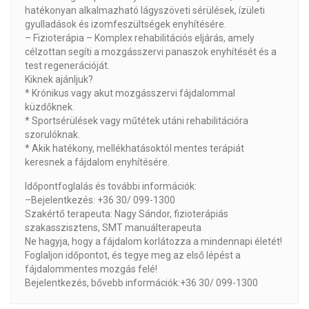
hatékonyan alkalmazható lágyszöveti sérülések, ízületi
gyulladások és izomfeszültségek enyhítésére.
–
Fizioterápia – Komplex rehabilitációs eljárás, amely
célzottan segíti a mozgásszervi panaszok enyhítését és a
test regenerációját.
Kiknek ajánljuk?
*
Krónikus vagy akut mozgásszervi fájdalommal
küzdőknek.
*
Sportsérülések vagy műtétek utáni rehabilitációra
szorulóknak.
*
Akik hatékony, mellékhatásoktól mentes terápiát
keresnek a fájdalom enyhítésére.
Időpontfoglalás és további információk:
–
Bejelentkezés: +36 30/ 099-1300
Szakértő terapeuta: Nagy Sándor, fizioterápiás
szakasszisztens, SMT manuálterapeuta
Ne hagyja, hogy a fájdalom korlátozza a mindennapi életét!
Foglaljon időpontot, és tegye meg az első lépést a
fájdalommentes mozgás felé!
Bejelentkezés, bővebb információk:+36 30/ 099-1300