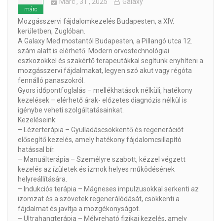
Márc
, 31 ,
2025
Galaxy
márc
Mozgásszervi fájdalomkezelés Budapesten, a XIV.
kerületben, Zuglóban.
A Galaxy Med mostantól Budapesten, a Pillangó utca 12.
szám alatt is elérhető. Modern orvostechnológiai
eszközökkel és szakértő terapeutákkal segítünk enyhíteni a
mozgásszervi fájdalmakat, legyen szó akut vagy régóta
fennálló panaszokról.
Gyors időpontfoglalás – mellékhatások nélküli, hatékony
kezelések – elérhető árak- előzetes diagnózis nélkül is
igénybe veheti szolgáltatásainkat.
Kezeléseink:
–
Lézerterápia – Gyulladáscsökkentő és regenerációt
elősegítő kezelés, amely hatékony fájdalomcsillapító
hatással bír.
–
Manuálterápia – Személyre szabott, kézzel végzett
kezelés az ízületek és izmok helyes működésének
helyreállítására.
–
Indukciós terápia – Mágneses impulzusokkal serkenti az
izomzat és a szövetek regenerálódását, csökkenti a
fájdalmat és javítja a mozgékonyságot.
–
Ultrahangterápia – Mélyreható fizikai kezelés, amely