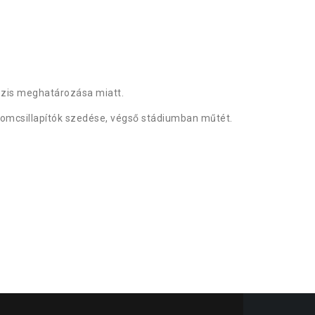
nózis meghatározása miatt.
alomcsillapítók szedése, végső stádiumban műtét.