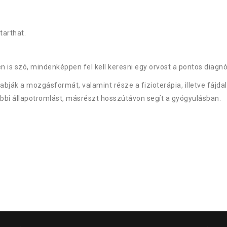
tarthat.
en is szó, mindenképpen fel kell keresni egy orvost a pontos diag
abják a mozgásformát, valamint része a fizioterápia, illetve fájd
bi állapotromlást, másrészt hosszútávon segít a gyógyulásban.