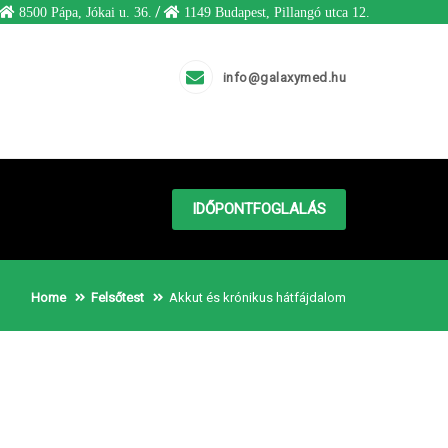
/
8500 Pápa, Jókai u. 36.
1149 Budapest, Pillangó utca 12.
info@galaxymed.hu
IDŐPONTFOGLALÁS
Home
Felsőtest
Akkut és krónikus hátfájdalom