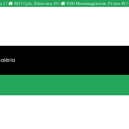
/
/
/
a 1
9023 Győr, Álmos utca 10
9200 Mosonmagyaróvár, Fő utca 49
aléria