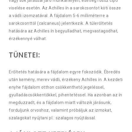
vagy sok járással járó munkahelyen, esetleg rossz cipő
viselése esetén. Az Achilles ín a sarokcsontot köti össze
a vádli izomzatával. A fájdalom 5-6 milliméterre a
sarokcsonttól (calcaneus) jelentkezik. A túlerőltetés
hatására az Achilles ín begyulladhat, megvastagodhat,
érzékennyé válhat.
TÜNETEI:
Erőltetés hatására a fájdalom egyre fokozódik. Ébredés
után kemény, merev vádli, érzékeny Achilles ín. A kezdeti
enyhe fájdalom otthon csökkenthető jegeléssel,
gyulladáscsökkentőkkel, pihentetéssel. Ha azonban az ín
megduzzadt, és a fájdalom miatt változik járásunk,
forduljunk orvoshoz, valamint próbáljuk az izmokat,
szalagokat nyújtani pl.: szalagos nyújtással.