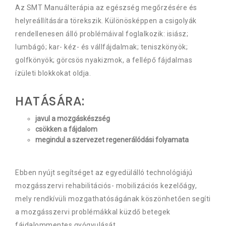
Az SMT Manuálterápia az egészség megőrzésére és
helyreállítására törekszik. Különösképpen a csigolyák
rendellenesen álló problémáival foglalkozik: isiász;
lumbágó; kar- kéz- és vállfájdalmak; teniszkönyök;
golfkönyök; görcsös nyakizmok, a fellépő fájdalmas
ízületi blokkokat oldja.
HATÁSÁRA:
javul
a mozgáskészség
csökken a fájdalom
megindul a szervezet regenerálódási folyamata
Ebben nyújt segítséget az egyedülálló technológiájú
mozgásszervi rehabilitációs- mobilizációs kezelőágy,
mely rendkívüli mozgathatóságának köszönhetően segíti
a mozgásszervi problémákkal küzdő betegek
fájdalommentes gyógyulását.