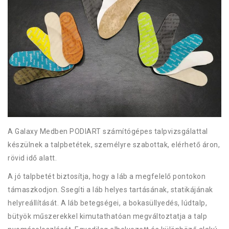
A Galaxy Medben PODIART számítógépes talpvizsgálattal
készülnek a talpbetétek, személyre szabottak, elérhető áron,
rövid idő alatt.
A jó talpbetét biztosítja, hogy a láb a megfelelő pontokon
támaszkodjon. Ssegíti a láb helyes tartásának, statikájának
helyreállítását. A láb betegségei, a bokasüllyedés, lúdtalp,
bütyök műszerekkel kimutathatóan megváltoztatja a talp