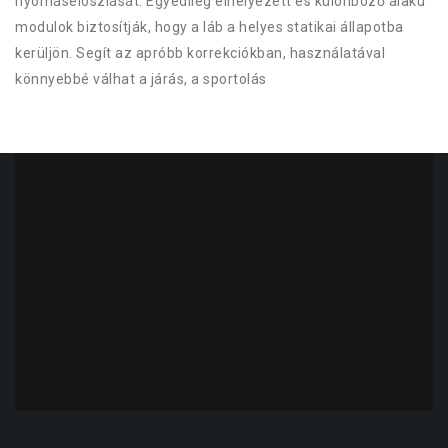
nyomáseloszlását. Egyedileg elhelyezett és különböző alakú
modulok biztosítják, hogy a láb a helyes statikai állapotba
kerüljön. Segít az apróbb korrekciókban, használatával
könnyebbé válhat a járás, a sportolás