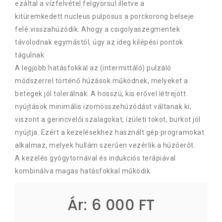
ezáltal a vízfelvétel felgyorsul illetve a
kitüremkedett nucleus pulposus a porckorong belseje
felé visszahúzódik. Ahogy a csigolyaszegmentek
távolodnak egymástól, úgy az ideg kilépési pontok
tágulnak.
A legjobb hatásfokkal az (intermittáló) pulzáló
módszerrel történő húzások működnek, melyeket a
betegek jól tolerálnak. A hosszú, kis erővel létrejött
nyújtások minimális izomösszehúzódást váltanak ki,
viszont a gerincvelői szalagokat, ízületi tokot, burkot jól
nyújtja. Ezért a kezelésekhez használt gép programokat
alkalmaz, melyek hullám szerűen vezérlik a húzóerőt.
A kezelés gyógytornával és indukciós terápiával
kombinálva magas hatásfokkal működik.
Ár: 6 000 FT