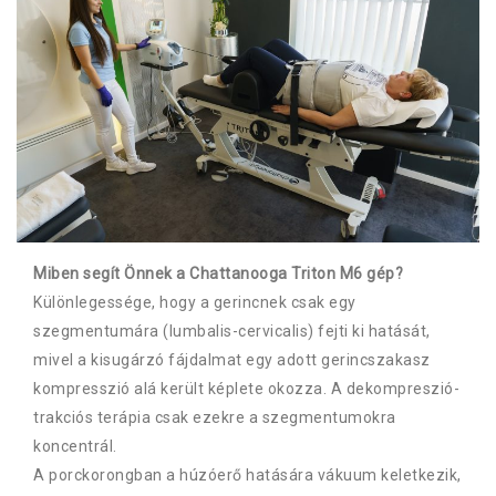
Miben segít Önnek a Chattanooga Triton M6 gép?
Különlegessége, hogy a gerincnek csak egy
szegmentumára (lumbalis-cervicalis) fejti ki hatását,
mivel a kisugárzó fájdalmat egy adott gerincszakasz
kompresszió alá került képlete okozza. A dekompreszió-
trakciós terápia csak ezekre a szegmentumokra
koncentrál.
A porckorongban a húzóerő hatására vákuum keletkezik,